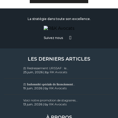
La stratégie dans toute son excellence.
Suivez nous
LES DERNIERS ARTICLES
⚖️ Redressement URSSAF : le…
25 juin, 2026 | by
RK Avocats
⚖️ 𝐈𝐧𝐝𝐞𝐦𝐧𝐢𝐭𝐞́ 𝐬𝐩𝐞́𝐜𝐢𝐚𝐥𝐞 𝐝𝐞 𝐥𝐢𝐜𝐞𝐧𝐜𝐢𝐞𝐦𝐞𝐧𝐭…
19 juin, 2026 | by
RK Avocats
Voici notre promotion de stagiaires…
13 juin, 2026 | by
RK Avocats
À PROPOS