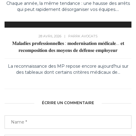
Chaque année, la même tendance : une hausse des arrêts
qui peut rapidement désorganiser vos équipes....
28 AVRIL 2026
|
PAR
RK AVOCATS
𝐌𝐚𝐥𝐚𝐝𝐢𝐞𝐬 𝐩𝐫𝐨𝐟𝐞𝐬𝐬𝐢𝐨𝐧𝐧𝐞𝐥𝐥𝐞𝐬 : 𝐦𝐨𝐝𝐞𝐫𝐧𝐢𝐬𝐚𝐭𝐢𝐨𝐧 𝐦𝐞́𝐝𝐢𝐜𝐚𝐥𝐞… 𝐞𝐭
𝐫𝐞𝐜𝐨𝐦𝐩𝐨𝐬𝐢𝐭𝐢𝐨𝐧 𝐝𝐞𝐬 𝐦𝐨𝐲𝐞𝐧𝐬 𝐝𝐞 𝐝𝐞́𝐟𝐞𝐧𝐬𝐞 𝐞𝐦𝐩𝐥𝐨𝐲𝐞𝐮𝐫
La reconnaissance des MP repose encore aujourd’hui sur
des tableaux dont certains critères médicaux de...
ÉCRIRE UN COMMENTAIRE