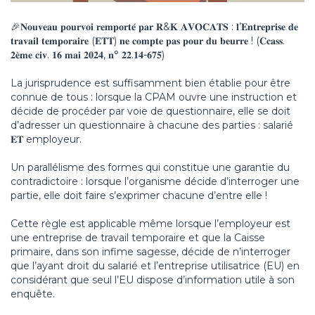
🎉𝐍𝐨𝐮𝐯𝐞𝐚𝐮 𝐩𝐨𝐮𝐫𝐯𝐨𝐢 𝐫𝐞𝐦𝐩𝐨𝐫𝐭𝐞́ 𝐩𝐚𝐫 𝐑&𝐊 𝐀𝐕𝐎𝐂𝐀𝐓𝐒 : 𝐥’𝐄𝐧𝐭𝐫𝐞𝐩𝐫𝐢𝐬𝐞 𝐝𝐞
𝐭𝐫𝐚𝐯𝐚𝐢𝐥 𝐭𝐞𝐦𝐩𝐨𝐫𝐚𝐢𝐫𝐞 (𝐄𝐓𝐓) 𝐧𝐞 𝐜𝐨𝐦𝐩𝐭𝐞 𝐩𝐚𝐬 𝐩𝐨𝐮𝐫 𝐝𝐮 𝐛𝐞𝐮𝐫𝐫𝐞 ! (𝐂𝐜𝐚𝐬𝐬.
𝟐𝐞̀𝐦𝐞 𝐜𝐢𝐯. 𝟏𝟔 𝐦𝐚𝐢 𝟐𝟎𝟐𝟒, 𝐧° 𝟐𝟐.𝟏𝟒-𝟔𝟕𝟓)
La jurisprudence est suffisamment bien établie pour être
connue de tous : lorsque la CPAM ouvre une instruction et
décide de procéder par voie de questionnaire, elle se doit
d’adresser un questionnaire à chacune des parties : salarié
𝐄𝐓 employeur.
Un parallélisme des formes qui constitue une garantie du
contradictoire : lorsque l’organisme décide d’interroger une
partie, elle doit faire s’exprimer chacune d’entre elle !
Cette règle est applicable même lorsque l’employeur est
une entreprise de travail temporaire et que la Caisse
primaire, dans son infime sagesse, décide de n’interroger
que l’ayant droit du salarié et l’entreprise utilisatrice (EU) en
considérant que seul l’EU dispose d’information utile à son
enquête.