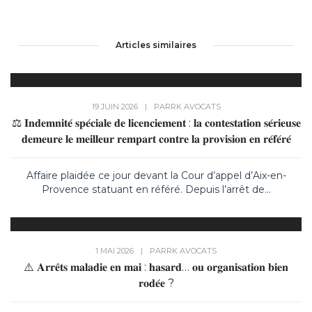
Articles similaires
19 JUIN 2026
|
PAR
RK AVOCATS
⚖️ 𝐈𝐧𝐝𝐞𝐦𝐧𝐢𝐭𝐞́ 𝐬𝐩𝐞́𝐜𝐢𝐚𝐥𝐞 𝐝𝐞 𝐥𝐢𝐜𝐞𝐧𝐜𝐢𝐞𝐦𝐞𝐧𝐭 : 𝐥𝐚 𝐜𝐨𝐧𝐭𝐞𝐬𝐭𝐚𝐭𝐢𝐨𝐧 𝐬𝐞́𝐫𝐢𝐞𝐮𝐬𝐞
𝐝𝐞𝐦𝐞𝐮𝐫𝐞 𝐥𝐞 𝐦𝐞𝐢𝐥𝐥𝐞𝐮𝐫 𝐫𝐞𝐦𝐩𝐚𝐫𝐭 𝐜𝐨𝐧𝐭𝐫𝐞 𝐥𝐚 𝐩𝐫𝐨𝐯𝐢𝐬𝐢𝐨𝐧 𝐞𝐧 𝐫𝐞́𝐟𝐞́𝐫𝐞́
Affaire plaidée ce jour devant la Cour d’appel d’Aix-en-
Provence statuant en référé. Depuis l’arrêt de...
1 MAI 2026
|
PAR
RK AVOCATS
⚠️ 𝐀𝐫𝐫𝐞̂𝐭𝐬 𝐦𝐚𝐥𝐚𝐝𝐢𝐞 𝐞𝐧 𝐦𝐚𝐢 : 𝐡𝐚𝐬𝐚𝐫𝐝… 𝐨𝐮 𝐨𝐫𝐠𝐚𝐧𝐢𝐬𝐚𝐭𝐢𝐨𝐧 𝐛𝐢𝐞𝐧
𝐫𝐨𝐝𝐞́𝐞 ?