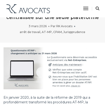
Toggle N
AT-MP : vers une gestion enfin
centralisée sur une seule plateforme
3 mars 2026
Par
RK Avocats
arrêt de travail
,
AT-MP
,
CPAM
,
Jurispprudence
En janvier 2020, à la suite de la réforme de 2019 qui a
profondément transformé les procédures AT-MP, la