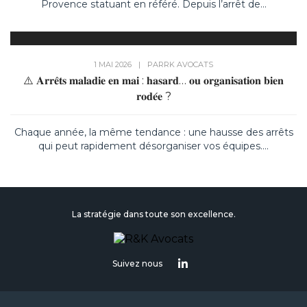
Provence statuant en référé. Depuis l’arrêt de...
1 MAI 2026
|
PAR
RK AVOCATS
⚠️ 𝐀𝐫𝐫𝐞̂𝐭𝐬 𝐦𝐚𝐥𝐚𝐝𝐢𝐞 𝐞𝐧 𝐦𝐚𝐢 : 𝐡𝐚𝐬𝐚𝐫𝐝… 𝐨𝐮 𝐨𝐫𝐠𝐚𝐧𝐢𝐬𝐚𝐭𝐢𝐨𝐧 𝐛𝐢𝐞𝐧
𝐫𝐨𝐝𝐞́𝐞 ?
Chaque année, la même tendance : une hausse des arrêts
qui peut rapidement désorganiser vos équipes....
La stratégie dans toute son excellence.
Suivez nous