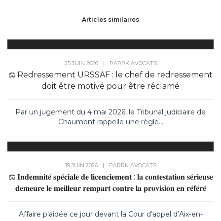
Articles similaires
25 JUIN 2026
|
PAR
RK AVOCATS
⚖️ Redressement URSSAF : le chef de redressement
doit être motivé pour être réclamé
Par un jugement du 4 mai 2026, le Tribunal judiciaire de
Chaumont rappelle une règle...
19 JUIN 2026
|
PAR
RK AVOCATS
⚖️ 𝐈𝐧𝐝𝐞𝐦𝐧𝐢𝐭𝐞́ 𝐬𝐩𝐞́𝐜𝐢𝐚𝐥𝐞 𝐝𝐞 𝐥𝐢𝐜𝐞𝐧𝐜𝐢𝐞𝐦𝐞𝐧𝐭 : 𝐥𝐚 𝐜𝐨𝐧𝐭𝐞𝐬𝐭𝐚𝐭𝐢𝐨𝐧 𝐬𝐞́𝐫𝐢𝐞𝐮𝐬𝐞
𝐝𝐞𝐦𝐞𝐮𝐫𝐞 𝐥𝐞 𝐦𝐞𝐢𝐥𝐥𝐞𝐮𝐫 𝐫𝐞𝐦𝐩𝐚𝐫𝐭 𝐜𝐨𝐧𝐭𝐫𝐞 𝐥𝐚 𝐩𝐫𝐨𝐯𝐢𝐬𝐢𝐨𝐧 𝐞𝐧 𝐫𝐞́𝐟𝐞́𝐫𝐞́
Affaire plaidée ce jour devant la Cour d’appel d’Aix-en-