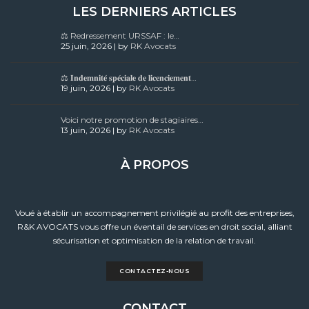
LES DERNIERS ARTICLES
⚖️ Redressement URSSAF : le…
25 juin, 2026 | by
RK Avocats
⚖️ 𝐈𝐧𝐝𝐞𝐦𝐧𝐢𝐭𝐞́ 𝐬𝐩𝐞́𝐜𝐢𝐚𝐥𝐞 𝐝𝐞 𝐥𝐢𝐜𝐞𝐧𝐜𝐢𝐞𝐦𝐞𝐧𝐭…
19 juin, 2026 | by
RK Avocats
Voici notre promotion de stagiaires…
13 juin, 2026 | by
RK Avocats
À PROPOS
Voué à établir un accompagnement privilégié au profit des entreprises,
R&K AVOCATS vous offre un éventail de services en droit social, alliant
sécurisation et optimisation de la relation de travail.
CONTACTEZ-NOUS
CONTACT