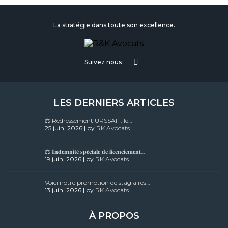
La stratégie dans toute son excellence.
Suivez nous
LES DERNIERS ARTICLES
⚖️ Redressement URSSAF : le…
25 juin, 2026 | by
RK Avocats
⚖️ 𝐈𝐧𝐝𝐞𝐦𝐧𝐢𝐭𝐞́ 𝐬𝐩𝐞́𝐜𝐢𝐚𝐥𝐞 𝐝𝐞 𝐥𝐢𝐜𝐞𝐧𝐜𝐢𝐞𝐦𝐞𝐧𝐭…
19 juin, 2026 | by
RK Avocats
Voici notre promotion de stagiaires…
13 juin, 2026 | by
RK Avocats
À PROPOS