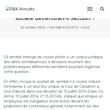
Toggle N
Juin 2018 – Le droit de la sécurité
sociale deviendrait-il Jacobin ?
25 octobre 2022
Par
R&K AVOCATS
Droit
S’il semble étrange de vouloir prêter à un corpus juridique
des idées centralisatrices, 4 décisions touchant des
problématiques différentes semblent pourtant légitimer
cette question.
En effet, mû par le souhait de, semble-t-il, vouloir réduire
l’entreprise à un seul lieu unique, la Cour de Cassation a,
tout d’abord, dans une décision du 10 juillet 2014 (Cass. Civ.
2ème, 10 juillet 2014, n° 13-20.145), indiqué que lorsque un
employeur est instigateur d’une action devant les
juridictions de contentieux général, notamment sur des