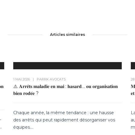
Articles similaires
1 MAI 2026
|
PAR
RK AVOCATS
28
𝐨𝐧
⚠️ 𝐀𝐫𝐫𝐞̂𝐭𝐬 𝐦𝐚𝐥𝐚𝐝𝐢𝐞 𝐞𝐧 𝐦𝐚𝐢 : 𝐡𝐚𝐬𝐚𝐫𝐝… 𝐨𝐮 𝐨𝐫𝐠𝐚𝐧𝐢𝐬𝐚𝐭𝐢𝐨𝐧
𝐌
𝐛𝐢𝐞𝐧 𝐫𝐨𝐝𝐞́𝐞 ?
𝐞
Chaque année, la même tendance : une hausse
L
-
des arrêts qui peut rapidement désorganiser vos
au
.
équipes....
m