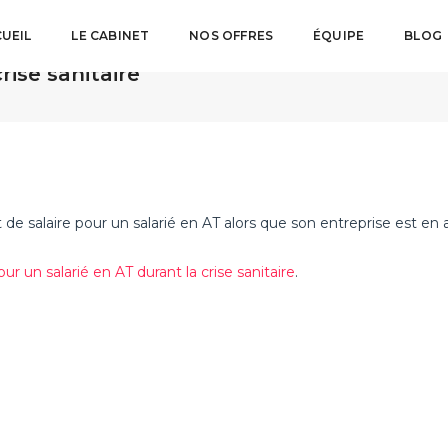
UEIL
LE CABINET
NOS OFFRES
ÉQUIPE
BLOG
ent de salaire
29
rise sanitaire
e salaire pour un salarié en AT alors que son entreprise est en a
un salarié en AT durant la crise sanitaire
.