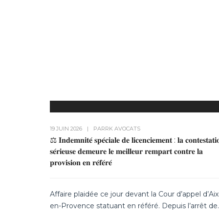
19 JUIN 2026
|
PAR
RK AVOCATS
⚖️ 𝐈𝐧𝐝𝐞𝐦𝐧𝐢𝐭𝐞́ 𝐬𝐩𝐞́𝐜𝐢𝐚𝐥𝐞 𝐝𝐞 𝐥𝐢𝐜𝐞𝐧𝐜𝐢𝐞𝐦𝐞𝐧𝐭 : 𝐥𝐚 𝐜𝐨𝐧𝐭𝐞𝐬𝐭𝐚𝐭𝐢
𝐬𝐞́𝐫𝐢𝐞𝐮𝐬𝐞 𝐝𝐞𝐦𝐞𝐮𝐫𝐞 𝐥𝐞 𝐦𝐞𝐢𝐥𝐥𝐞𝐮𝐫 𝐫𝐞𝐦𝐩𝐚𝐫𝐭 𝐜𝐨𝐧𝐭𝐫𝐞 𝐥𝐚
𝐩𝐫𝐨𝐯𝐢𝐬𝐢𝐨𝐧 𝐞𝐧 𝐫𝐞́𝐟𝐞́𝐫𝐞́
Affaire plaidée ce jour devant la Cour d’appel d’Aix
en-Provence statuant en référé. Depuis l’arrêt de..