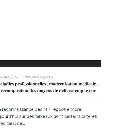
 AVRIL 2026
|
PAR
RK AVOCATS
𝐥𝐚𝐝𝐢𝐞𝐬 𝐩𝐫𝐨𝐟𝐞𝐬𝐬𝐢𝐨𝐧𝐧𝐞𝐥𝐥𝐞𝐬 : 𝐦𝐨𝐝𝐞𝐫𝐧𝐢𝐬𝐚𝐭𝐢𝐨𝐧 𝐦𝐞́𝐝𝐢𝐜𝐚𝐥𝐞…
 𝐫𝐞𝐜𝐨𝐦𝐩𝐨𝐬𝐢𝐭𝐢𝐨𝐧 𝐝𝐞𝐬 𝐦𝐨𝐲𝐞𝐧𝐬 𝐝𝐞 𝐝𝐞́𝐟𝐞𝐧𝐬𝐞 𝐞𝐦𝐩𝐥𝐨𝐲𝐞𝐮𝐫
a reconnaissance des MP repose encore
jourd’hui sur des tableaux dont certains critères
édicaux de...