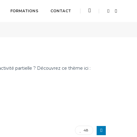
FORMATIONS
CONTACT
 octobre 2022
Par
R&K AVOCATS
AT-MP
,
Droit
ctivité partielle ? Découvrez ce thème ici :
48