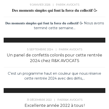
9 JANVIER 2026
|
PAR
RK AVOCATS
𝐃𝐞𝐬 𝐦𝐨𝐦𝐞𝐧𝐭𝐬 𝐬𝐢𝐦𝐩𝐥𝐞𝐬 𝐪𝐮𝐢 𝐟𝐨𝐧𝐭 𝐥𝐚 𝐟𝐨𝐫𝐜𝐞 𝐝𝐮 𝐜𝐨𝐥𝐥𝐞𝐜𝐭𝐢𝐟 🥳
𝐃𝐞𝐬 𝐦𝐨𝐦𝐞𝐧𝐭𝐬 𝐬𝐢𝐦𝐩𝐥𝐞𝐬 𝐪𝐮𝐢 𝐟𝐨𝐧𝐭 𝐥𝐚 𝐟𝐨𝐫𝐜𝐞 𝐝𝐮 𝐜𝐨𝐥𝐥𝐞𝐜𝐭𝐢𝐟 🥳 Nous avons
terminé cette semaine...
5 SEPTEMBRE 2024
|
PAR
RK AVOCATS
Un panel de confettis colorés pour cette rentrée
2024 chez R&K AVOCATS
C’est un programme haut en couleur que nous réserve
cette rentrée 2024 avec des défis,...
31 DÉCEMBRE 2022
|
PAR
R&K AVOCATS
Excellente année 2022 à tous !