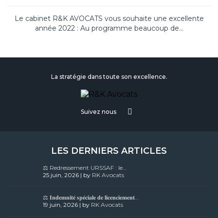
Le cabinet R&K AVOCATS vous souhaite une excellente
année 2022 : Au programme beaucoup de...
La stratégie dans toute son excellence.
Suivez nous
LES DERNIERS ARTICLES
⚖️ Redressement URSSAF : le…
25 juin, 2026 | by
RK Avocats
⚖️ 𝐈𝐧𝐝𝐞𝐦𝐧𝐢𝐭𝐞́ 𝐬𝐩𝐞́𝐜𝐢𝐚𝐥𝐞 𝐝𝐞 𝐥𝐢𝐜𝐞𝐧𝐜𝐢𝐞𝐦𝐞𝐧𝐭…
19 juin, 2026 | by
RK Avocats