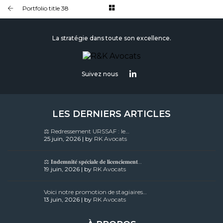
BRANDING AND BROCHURE
Portfolio title 38
La stratégie dans toute son excellence.
Suivez nous
LES DERNIERS ARTICLES
⚖️ Redressement URSSAF : le…
25 juin, 2026 | by
RK Avocats
⚖️ 𝐈𝐧𝐝𝐞𝐦𝐧𝐢𝐭𝐞́ 𝐬𝐩𝐞́𝐜𝐢𝐚𝐥𝐞 𝐝𝐞 𝐥𝐢𝐜𝐞𝐧𝐜𝐢𝐞𝐦𝐞𝐧𝐭…
19 juin, 2026 | by
RK Avocats
Voici notre promotion de stagiaires…
13 juin, 2026 | by
RK Avocats