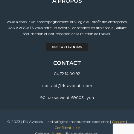
À PROPOS
Voué à établir un accompagnement privilégié au profit des entreprises,
R&K AVOCATS vous offre un éventail de services en droit social, alliant
sécurisation et optimisation de la relation de travail.
CONTACTEZ-NOUS
CONTACT
04 72 14 00 92
contact@rk-avocats.com
90 rue servient, 69003 Lyon
© 2023 | RK Avocats | La stratégie dans toute son excellence |
Cookies
|
Confidentialité
Créé par
Juridy
- Tous droits réservés.