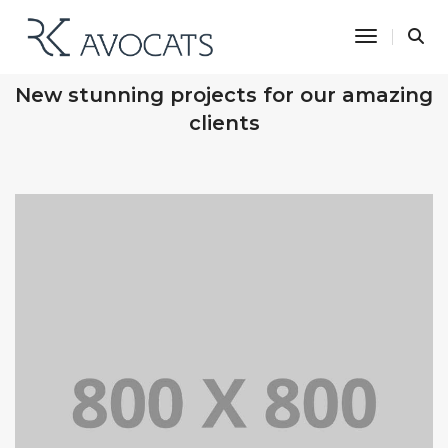
Toggle N
OUR RECENT WORKS
New stunning projects for our amazing
clients