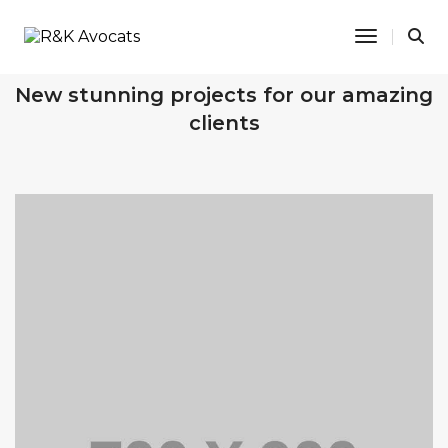
Toggle N
OUR RECENT WORKS
New stunning projects for our amazing
clients