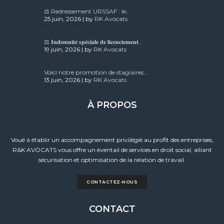
⚖️ Redressement URSSAF : le…
25 juin, 2026 | by
RK Avocats
⚖️ 𝐈𝐧𝐝𝐞𝐦𝐧𝐢𝐭𝐞́ 𝐬𝐩𝐞́𝐜𝐢𝐚𝐥𝐞 𝐝𝐞 𝐥𝐢𝐜𝐞𝐧𝐜𝐢𝐞𝐦𝐞𝐧𝐭…
19 juin, 2026 | by
RK Avocats
Voici notre promotion de stagiaires…
13 juin, 2026 | by
RK Avocats
À PROPOS
Voué à établir un accompagnement privilégié au profit des entreprises,
R&K AVOCATS vous offre un éventail de services en droit social, alliant
sécurisation et optimisation de la relation de travail.
CONTACTEZ-NOUS
CONTACT